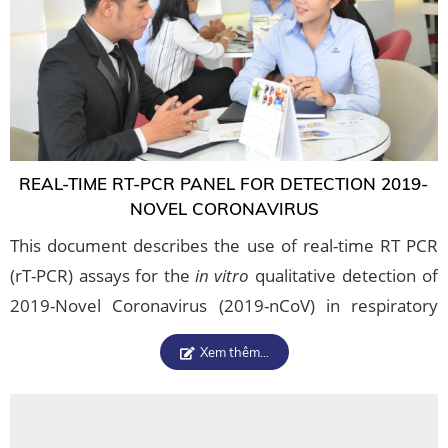
REAL-TIME RT-PCR PANEL FOR DETECTION 2019-
NOVEL CORONAVIRUS
This document describes the use of real-time RT PCR
(rT-PCR) assays for the
in vitro
qualitative detection of
2019-Novel Coronavirus (2019-nCoV) in respiratory
specimens and sera. The 2019-nCoV primer and
Xem thêm...
probe sets are designed for the universal detection of
SARS-like coronaviruses and for specific detection of
2019-nCoV.