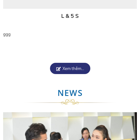
L & 5 S
ggg
Xem thêm...
NEWS