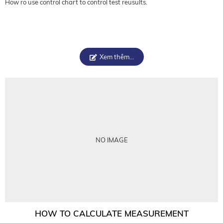
How ro use control chart to control test reusults.
Xem thêm...
NO IMAGE
HOW TO CALCULATE MEASUREMENT