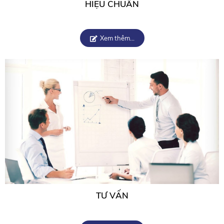
HIỆU CHUẨN
Xem thêm...
TƯ VẤN