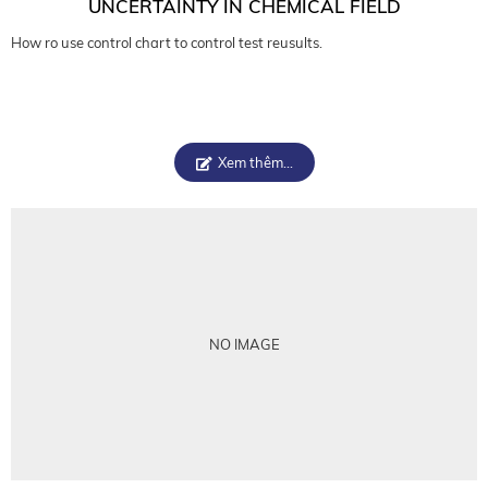
UNCERTAINTY IN CHEMICAL FIELD
How ro use control chart to control test reusults.
Xem thêm...
NO IMAGE