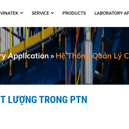
VINATEK
SERVICE
PRODUCTS
LABORATORY AP
Laboratory Application
»
Hệ Thống Quản Lý C
ẤT LƯỢNG TRONG PTN