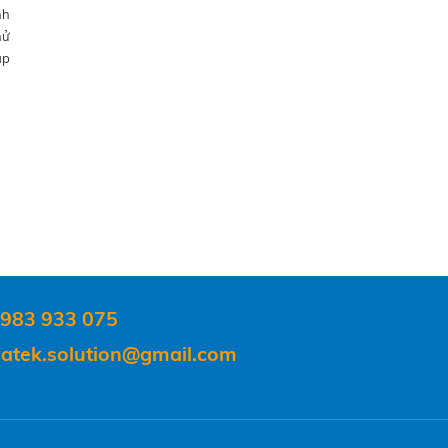
nh
hử
ập
983 933 075
atek.solution@gmail.com