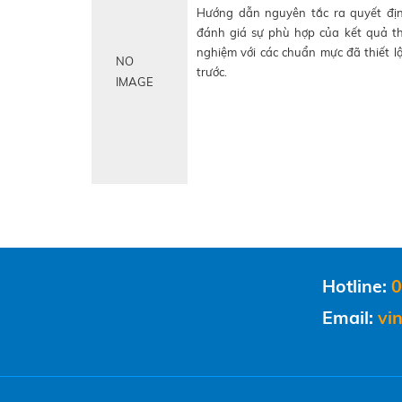
Hướng dẫn nguyên tắc ra quyết đị
đánh giá sự phù hợp của kết quả t
nghiệm với các chuẩn mực đã thiết l
NO
trước.
IMAGE
Hotline:
0
Email:
vin