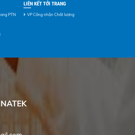
LIÊN KẾT TỚI TRANG
rong PTN
VP Công nhận Chất lượng
N
INATEK