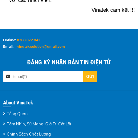
với các nhân viên.
Vinatek cam kết !!!
Hotline:
0388 072 842
Email:
vinatek.solution@gmail.com
ĐĂNG KÝ NHẬN BẢN TIN ĐIỆN TỬ
About VinaTek
Tổng Quan
Tầm Nhìn, Sứ Mạng, Giá Trị Cốt Lõi
Chính Sách Chất Lượng