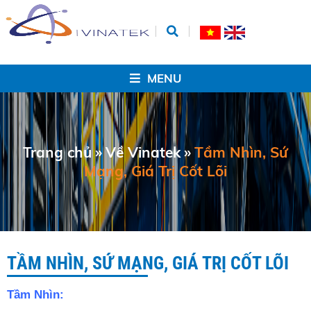
MENU
Trang chủ
»
Về Vinatek
»
Tầm Nhìn, Sứ
Mạng, Giá Trị Cốt Lõi
TẦM NHÌN, SỨ MẠNG, GIÁ TRỊ CỐT LÕI
Tầm Nhìn: