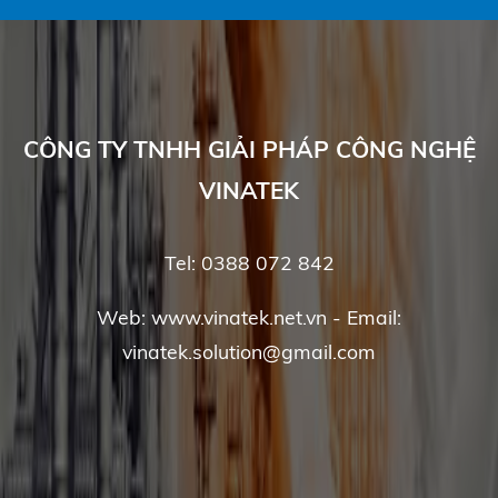
CÔNG TY TNHH GIẢI PHÁP CÔNG NGHỆ
VINATEK
Tel: 0388 072 842
Web: www.vinatek.net.vn - Email:
vinatek.solution@gmail.com