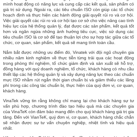
mình hoạt động có năng lực và cung cấp các kết quả, sản phẩm có
giá trị sử dụng. Ngoài ra, các tiêu chuẩn ISO còn giúp các tổ chức
hoạch định và thực hiện các hành động giải quyết rủi ro và cơ hội.
Việc giải quyết các rủi ro và cơ hội tạo cơ sở cho việc nâng cao tính
hiệu lực của hệ thống quản lý, đạt được các sản phẩm, kết quả tốt
hơn và ngăn ngừa những ảnh hưởng tiêu cực, việc sử dụng các
tiêu chuẩn ISO là cơ sở để tạo thuận lợi cho sự hợp tác giữa các tổ
chức, cơ quan, sản phẩm, kết quả sẽ mang tính toàn cầu.
Nắm bắt được những ưu điểm đó, Vinatek với đội ngũ chuyên gia
nhiều năm kinh nghiệm về thực tiễn từng trải qua các hoạt động
trong phòng thí nghiệm, tổ chức giám định và sản xuất sẽ hỗ trợ,
đồng hàng với quý doanh nghiệm, tổ chức, khách hàng có nhu cầu
thiết lập các hệ thống quản lý và xây dựng năng lực theo các chuẩn
mực ISO nhằm rút ngắn thời gian chuẩn bị và giảm thiểu các lãng
phí trong các công tác chuẩn bị, thực hiện của quý đơn vị, cơ quan,
khách hàng.
VinaTek vững tin rằng không chỉ mang lại cho khách hàng sự tư
vấn phù hợp, chương trình đào tạo hiệu quả mà các chuyên gia
của VinaTeK còn đảm bảo mang đến cho quý khách hàng giá trị gia
tăng. Đến với VianTeK, quý đơn vị, cơ quan, khách hàng chắc chắn
sẽ nhận được sự tư vấn chuyên nghiệp, nhiệt tình và hiệu quả
nhất.