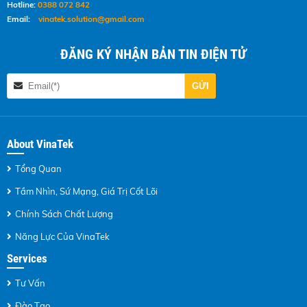
Hotline:
0388 072 842
Email:
vinatek.solution@gmail.com
ĐĂNG KÝ NHẬN BẢN TIN ĐIỆN TỬ
About VinaTek
Tổng Quan
Tầm Nhìn, Sứ Mạng, Giá Trị Cốt Lõi
Chính Sách Chất Lượng
Năng Lực Của VinaTek
Services
Tư Vấn
Đào Tạo