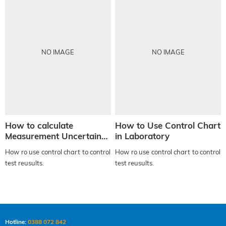
NO IMAGE
NO IMAGE
How to calculate
How to Use Control Chart
Measurement Uncertainty
in Laboratory
in Chemical Field
How ro use control chart to control
How ro use control chart to control
test reusults.
test reusults.
Hotline:
0388 072 842