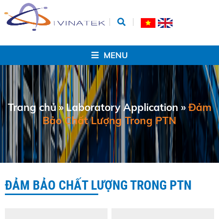
MENU
Trang chủ
»
Laboratory Application
»
Đảm
Bảo Chất Lượng Trong PTN
ĐẢM BẢO CHẤT LƯỢNG TRONG PTN